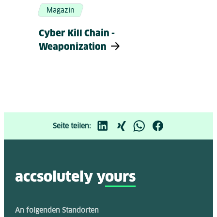
Magazin
Cyber Kill Chain -
Weaponization
Seite teilen:
accsolutely y
ours
An folgenden Standorten