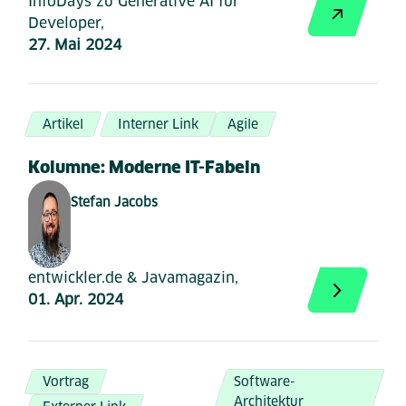
InfoDays zu Generative AI für
Developer,
27. Mai 2024
Artikel
Interner Link
Agile
Kolumne: Moderne IT-Fabeln
Stefan Jacobs
entwickler.de & Javamagazin,
01. Apr. 2024
Vortrag
Software-
Architektur