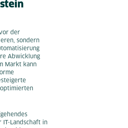
stein
vor der
ieren, sondern
utomatisierung
lere Abwicklung
im Markt kann
norme
steigerte
 optimierten
efgehendes
 IT-Landschaft in