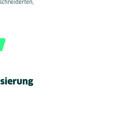
schneiderten,
isierung