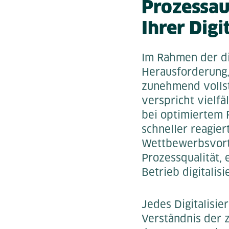
Prozessau
Ihrer Digi
Im Rahmen der di
Herausforderung, 
zunehmend vollst
verspricht vielfä
bei optimiertem 
schneller reagie
Wettbewerbsvorte
Prozessqualität,
Betrieb digitalis
Jedes Digitalisi
Verständnis der 