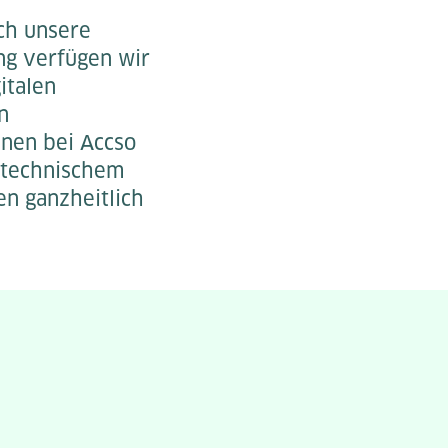
ch unsere
ng verfügen wir
italen
n
nnen bei Accso
d technischem
en ganzheitlich