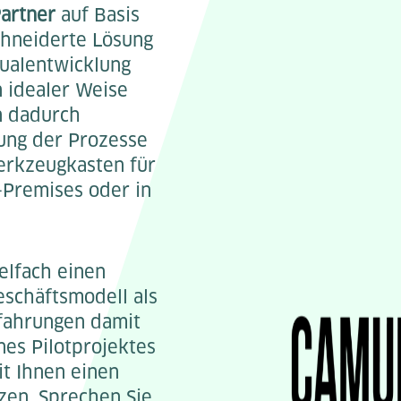
artner
auf Basis
hneiderte Lösung
dualentwicklung
n idealer Weise
n dadurch
tung der Prozesse
erkzeugkasten für
-Premises oder in
elfach einen
schäftsmodell als
rfahrungen damit
nes Pilotprojektes
t Ihnen einen
zen. Sprechen Sie