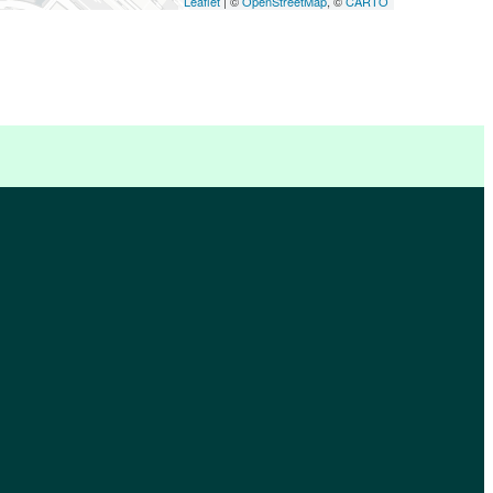
Leaflet
| ©
OpenStreetMap
, ©
CARTO