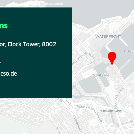
uns
oor, Clock Tower, 8002
4
cso.de