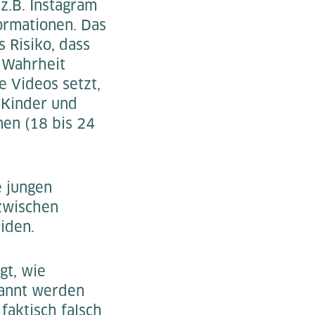
 z.B. Instagram
ormationen. Das
s Risiko, dass
n Wahrheit
e Videos setzt,
 Kinder und
en (18 bis 24
e jungen
 zwischen
iden.
gt, wie
kannt werden
faktisch falsch