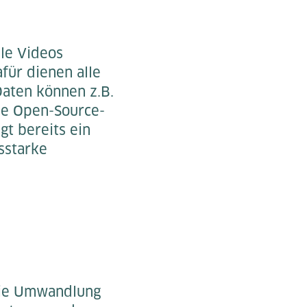
lle Videos
afür dienen alle
Daten können z.B.
ose Open-Source-
gt bereits ein
sstarke
 die Umwandlung