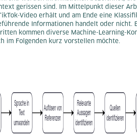
ext gerissen sind. Im Mittelpunkt dieser Arb
 TikTok-Video erhält und am Ende eine Klassif
reführende Informationen handelt oder nicht. 
hritten kommen diverse Machine-Learning-K
ich im Folgenden kurz vorstellen möchte.