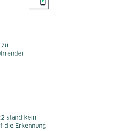
 zu
führender
22 stand kein
uf die Erkennung