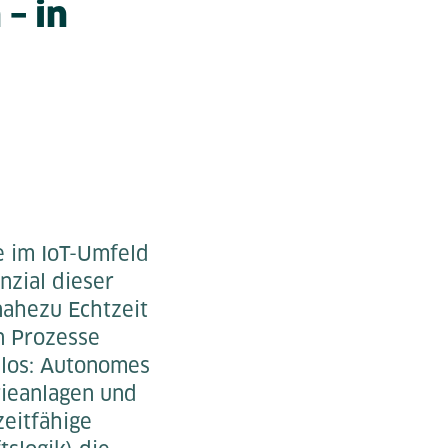
– in
e im IoT-Umfeld
nzial dieser
nahezu Echtzeit
n Prozesse
nlos: Autonomes
rieanlagen und
zeitfähige