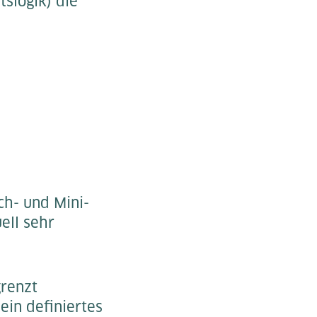
slogik) die
ch- und Mini-
ell sehr
grenzt
ein definiertes