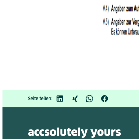
Seite teilen:
accsolutely y
ours