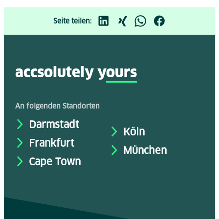
Seite teilen:
accsolutely y
ours
An folgenden Standorten
Darmstadt
Köln
Frankfurt
München
Cape Town