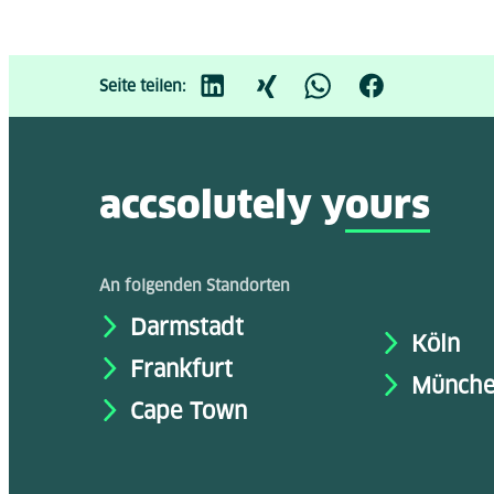
Seite teilen:
accsolutely y
ours
An folgenden Standorten
Darmstadt
Köln
Frankfurt
Münch
Cape Town