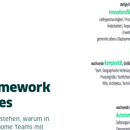
amework
es
rstehen, warum in
nome Teams mit