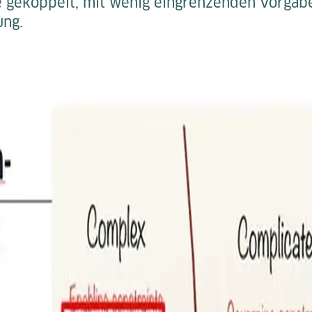
e gekoppelt, mit wenig eingrenzenden Vorga
ung.