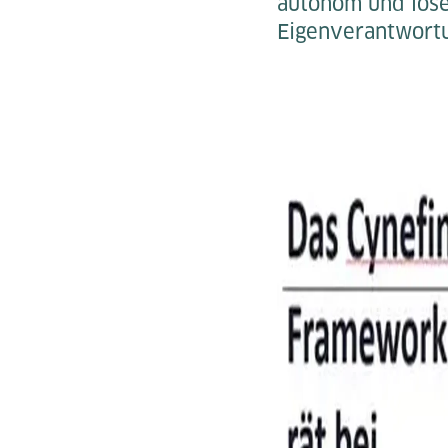
autonom und los
Eigenverantwort