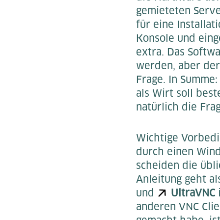
gemieteten Serve
für eine Installat
Konsole und eing
extra. Das Softw
werden, aber der
Frage. In Summe: 
als Wirt soll bes
natürlich die Fr
Wichtige Vorbedin
durch einen Wind
scheiden die übl
Anleitung geht a
und
UltraVNC
i
anderen VNC Clie