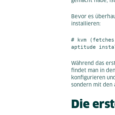
gemacht habe, ist
Bevor es überhau
installieren:
# kvm (fetches
aptitude insta
Während das erst
findet man in d
konfigurieren und
sondern mit den 
Die ers