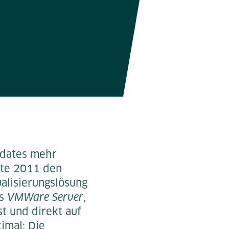
pdates mehr
tte 2011 den
ualisierungslösung
es
VMWare Server
,
t und direkt auf
timal: Die