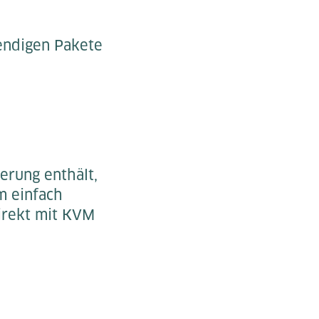
endigen Pakete
erung enthält,
m einfach
direkt mit KVM