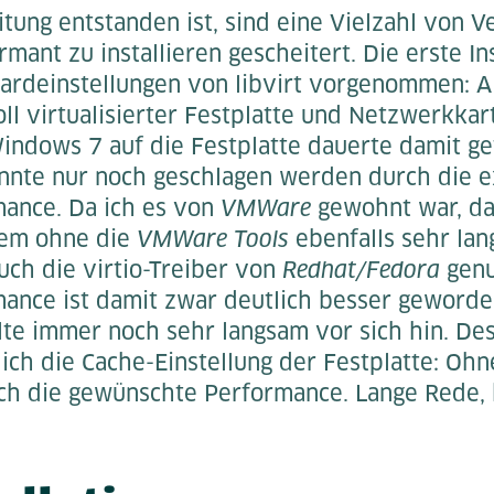
tung entstanden ist, sind eine Vielzahl von 
ant zu installieren gescheitert. Die erste In
dardeinstellungen von libvirt vorgenommen: A
voll virtualisierter Festplatte und Netzwerkkar
ndows 7 auf die Festplatte dauerte damit ge
onnte nur noch geschlagen werden durch die 
ance. Da ich es von
VMWare
gewohnt war, da
tem ohne die
VMWare Tools
ebenfalls sehr lan
uch die virtio-Treiber von
Redhat/Fedora
genu
nce ist damit zwar deutlich besser geworden
lte immer noch sehr langsam vor sich hin. Des
ich die Cache-Einstellung der Festplatte: Ohn
ch die gewünschte Performance. Lange Rede, k