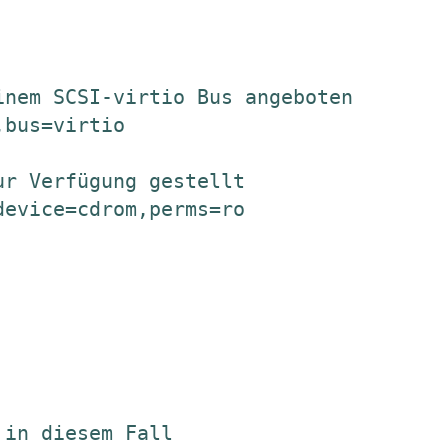
nem SCSI-virtio Bus angeboten

bus=virtio

r Verfügung gestellt

evice=cdrom,perms=ro

in diesem Fall
