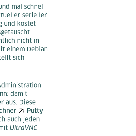
nd mal schnell
tueller serieller
g und kostet
sgetauscht
lich nicht in
mit einem Debian
ellt sich
Administration
nn: damit
r aus. Diese
echner
Putty
ch auch jeden
 mit
UltraVNC