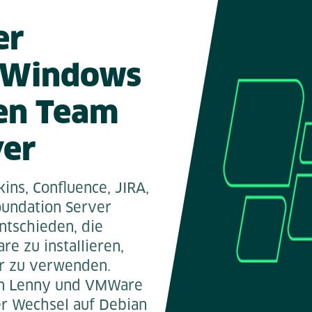
er
n Windows
den Team
ver
ins, Confluence, JIRA,
oundation Server
ntschieden, die
re zu installieren,
er zu verwenden.
ian Lenny und VMWare
er Wechsel auf Debian