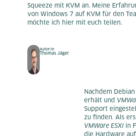
Squeeze mit KVM an. Meine Erfahrung
von Windows 7 auf KVM für den Te
möchte ich hier mit euch teilen.
Autor:in
Thomas Jäger
Nachdem Debian 
erhält und
VMWa
Support eingestel
zu finden. Als er
VMWare ESXi
in 
die Hardware aufs