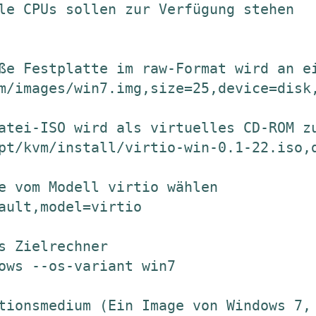
le CPUs sollen zur Verfügung stehen

ße Festplatte im raw-Format wird an ei
m/images/win7.img,size=25,device=disk,
atei-ISO wird als virtuelles CD-ROM zu
pt/kvm/install/virtio-win-0.1-22.iso,d
e vom Modell virtio wählen

ault,model=virtio

s Zielrechner

ows --os-variant win7

tionsmedium (Ein Image von Windows 7, 