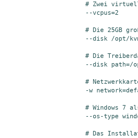
# Zwei virtuel
--vcpus=2

# Die 25GB gro
--disk /opt/kv
# Die Treiberd
--disk path=/o
# Netzwerkkart
-w network=def
# Windows 7 al
--os-type wind
# Das Installa