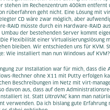
r stehen im Rechenzentrum 400km entfernt u
ion rüberfahren geht nicht. Eine Lösung mit vir
elegter CD wäre zwar möglich, aber aufwendi
are-RAID müsste durch ein Hardware-RAID au
 Umbau der bestehenden Server kommt eigent
Die Flexibilität einer Virtualisierungslösung 
tehen bleiben. Wir entschieden uns für KVM. St
age: Wie installiert man nun Windows auf KVM?
gung zur Installation war für mich, dass die 
ows-Rechner ohne X11 mit Putty erfolgen ka
ichen Beschreibungen im Netz mit virt-manage
lso davon aus, dass auf dem Administrationsr
nstalliert ist. Statt
UltraVNC
kann man natürli
nt verwenden. Da ich bislang gute Erfahrung