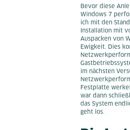
Bevor diese Anlei
Windows 7 perform
ich mit den Stan
Installation mit 
Auspacken von Wi
Ewigkeit. Dies k
Netzwerkperform
Gastbetriebssys
im nächsten Vers
Netzwerkperforma
Festplatte werke
war dann schließl
das System endli
geht los.