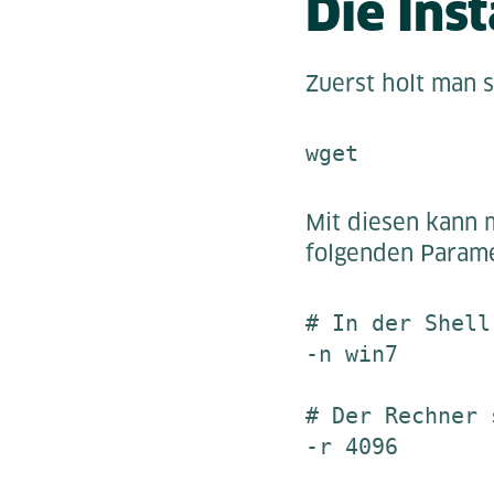
Die Inst
Zuerst holt man s
wget 
Mit diesen kann 
folgenden Parame
# In der Shell
-n win7

# Der Rechner 
-r 4096
