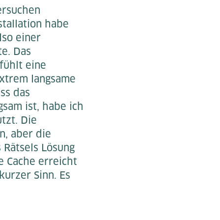
Versuchen
stallation habe
lso einer
te. Das
fühlt eine
extrem langsame
ss das
gsam ist, habe ich
tzt. Die
, aber die
 Rätsels Lösung
e Cache erreicht
urzer Sinn. Es