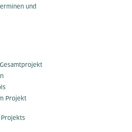
 Terminen und
 Gesamtprojekt
on
ls
m Projekt
 Projekts