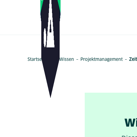
Zum Inhalt springen
–
–
–
Startseite
IT-Wissen
Projektmanagement
Zei
Wi