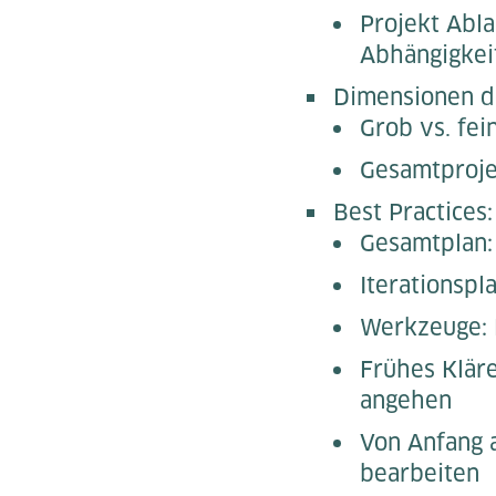
Projekt Abla
Abhängigkei
Dimensionen de
Grob vs. fei
Gesamtprojek
Best Practices:
Gesamtplan:
Iterationspl
Werkzeuge: E
Frühes Klär
angehen
Von Anfang a
bearbeiten