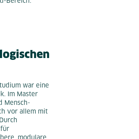
nd-Bereich.
logischen
Studium war eine
k. Im Master
nd Mensch-
ch vor allem mit
 Durch
für
ubere, modulare