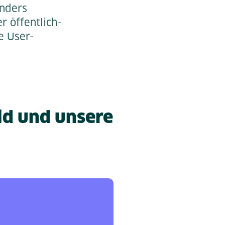
onders
r öffentlich-
e User-
ld und unsere