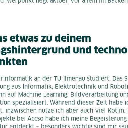
Schwerpunkt liegt aktuell vor allem im Backe
ns etwas zu deinem
gshintergrund und techno
nkten
urinformatik an der TU Ilmenau studiert. Das 
ng aus Informatik, Elektrotechnik und Roboti
nn auf Machine Learning, Bildverarbeitung u
ion spezialisiert. Während dieser Zeit habe i
, inzwischen nutze ich aber auch viel Kotlin.
jekte bei Accso habe ich meine Begeisterung 
tur entdeckt – besonders wichtig sind mir sa