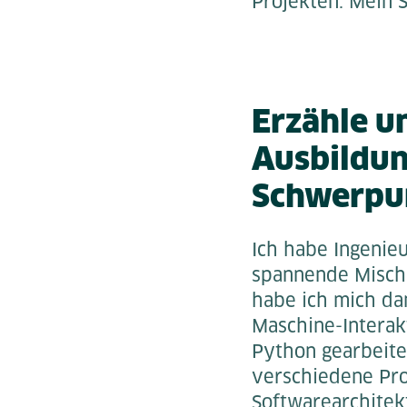
Projekten. Mein 
Erzähle u
Ausbildun
Schwerpu
Ich habe Ingenie
spannende Mischu
habe ich mich da
Maschine-Interakt
Python gearbeitet
verschiedene Pro
Softwarearchitek